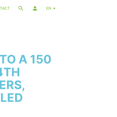
TACT
EN
TO A 150
4TH
ERS,
BLED