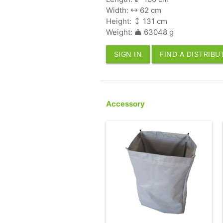
Width:
62 cm
Height:
131 cm
Weight:
63048 g
SIGN IN
FIND A DISTRIB
Accessory