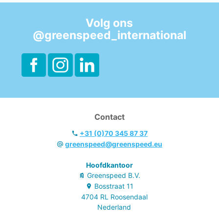
beperkte
bewegingsvrijheid.
Volg ons
- Luxe uitvoering
@greenspeed_international
in > 90 %
gerecycled
kunststof.
Contact
+31 (0)70 345 87 37
greenspeed@greenspeed.eu
Hoofdkantoor
Greenspeed B.V.
Bosstraat
11
4704 RL
Roosendaal
Nederland