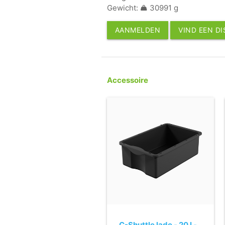
Gewicht:
30991 g
AANMELDEN
VIND EEN D
Accessoire
C-Shuttle lade - 20 l -