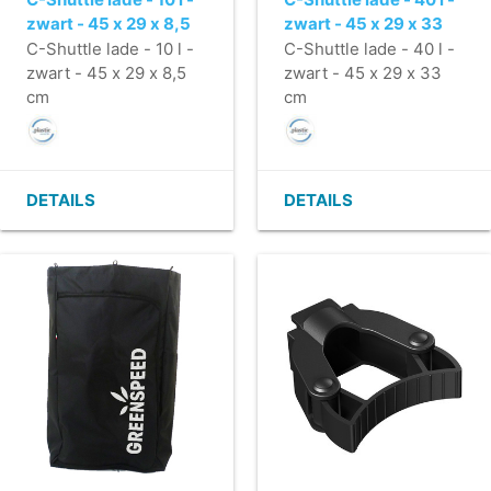
zwart - 45 x 29 x 8,5
zwart - 45 x 29 x 33
cm
cm
C-Shuttle lade - 10 l -
C-Shuttle lade - 40 l -
zwart - 45 x 29 x 8,5
zwart - 45 x 29 x 33
cm
cm
DETAILS
DETAILS