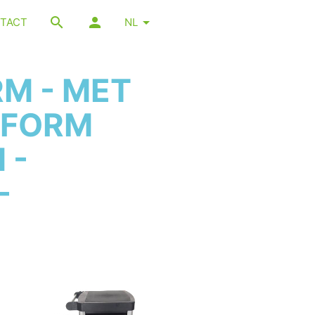
TACT
NL
M - MET
TFORM
 -
-