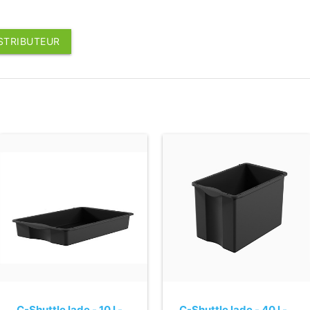
ISTRIBUTEUR
C-Shuttle lade - 10 l -
C-Shuttle lade - 40 l -