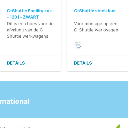
C-Shuttle Facility zak
C-Shuttle steelklem
- 120 l - ZWART
Dit is een hoes voor de
Voor montage op een
afvalunit van de C-
C-Shuttle werkwagen.
Shuttle werkwagens
van Greenspeed.
De hoes heeft een
hoge kwaliteit en biedt
een optimale
DETAILS
DETAILS
bescherming, terwijl
de afvalunit vrijwel
onzichtbaar op de
schoonmaakwagen
aanwezig is.
national