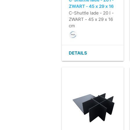
ZWART - 45 x 29 x 16
cm
C-Shuttle lade - 20 l -
ZWART - 45 x 29 x 16
cm
DETAILS