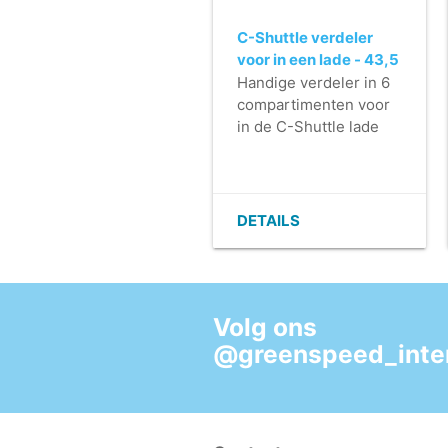
C-Shuttle verdeler
voor in een lade - 43,5
x 28,5 x 12,5 cm
Handige verdeler in 6
compartimenten voor
in de C-Shuttle lade
DETAILS
Volg ons
@greenspeed_inter