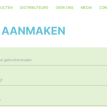
DUCTEN
DISTRIBUTEURS
OVER ONS
MEDIA
CON
 AANMAKEN
ke gebruikersnaam
jf
m