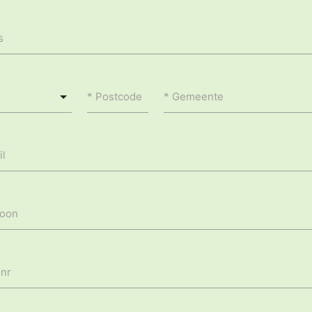
s
Postcode
Gemeente
il
foon
nr