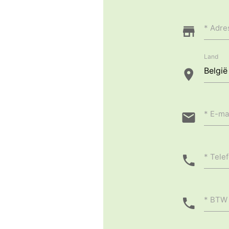
Adre
Land
E-ma
Tele
BTW 