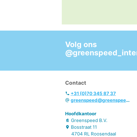
Volg ons
@greenspeed_inter
Contact
+31 (0)70 345 87 37
greenspeed@greenspeed.eu
Hoofdkantoor
Greenspeed B.V.
Bosstraat
11
4704 RL
Roosendaal