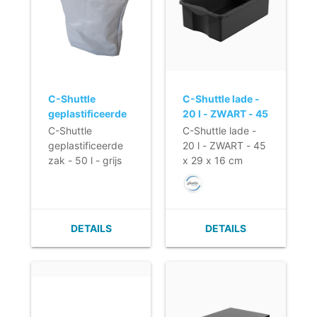
C-Shuttle
C-Shuttle lade -
geplastificeerde
20 l - ZWART - 45
zak - 50 l - grijs
x 29 x 16 cm
C-Shuttle
C-Shuttle lade -
geplastificeerde
20 l - ZWART - 45
zak - 50 l - grijs
x 29 x 16 cm
DETAILS
DETAILS