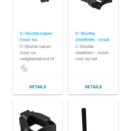
C-Shuttle haken
C-Shuttle
(voor oa
steelklem - ovaal
veiligheidsbord
- voor op het
C-Shuttle haken
C-Shuttle
of duster)
aluminium
(voor oa
steelklem - ovaal -
handvat
veiligheidsbord of
voor op het
duster)
aluminium
handvat
DETAILS
DETAILS