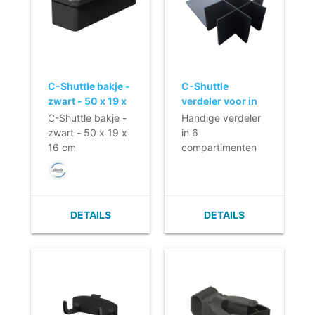
C-Shuttle bakje -
C-Shuttle
zwart - 50 x 19 x
verdeler voor in
16 cm
een lade - 43,5 x
C-Shuttle bakje -
Handige verdeler
28,5 x 12,5 cm
zwart - 50 x 19 x
in 6
16 cm
compartimenten
voor in de C-
Shuttle lade
DETAILS
DETAILS