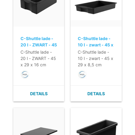
schoonmaakwagen
aanwezig is.
C-Shuttle lade -
C-Shuttle lade -
20 l - ZWART - 45
10 l - zwart - 45 x
x 29 x 16 cm
29 x 8,5 cm
C-Shuttle lade -
C-Shuttle lade -
20 l - ZWART - 45
10 l - zwart - 45 x
x 29 x 16 cm
29 x 8,5 cm
DETAILS
DETAILS