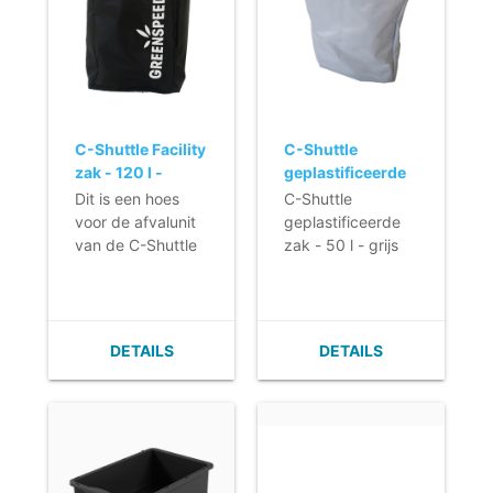
C-Shuttle Facility
C-Shuttle
zak - 120 l -
geplastificeerde
ZWART
zak - 50 l - grijs
Dit is een hoes
C-Shuttle
voor de afvalunit
geplastificeerde
van de C-Shuttle
zak - 50 l - grijs
werkwagens van
Greenspeed.
De hoes heeft een
hoge kwaliteit en
DETAILS
DETAILS
biedt een
optimale
bescherming,
terwijl de afvalunit
vrijwel
onzichtbaar op de