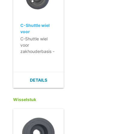
C-Shuttle wiel
voor
zakhouderbasis -
C-Shuttle wiel
80 mm
voor
zakhouderbasis -
80 mm
DETAILS
Wisselstuk