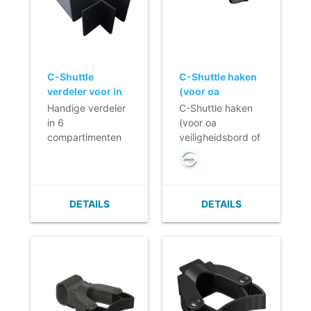
C-Shuttle
C-Shuttle haken
verdeler voor in
(voor oa
een lade - 43,5 x
veiligheidsbord
Handige verdeler
C-Shuttle haken
28,5 x 12,5 cm
of duster)
in 6
(voor oa
compartimenten
veiligheidsbord of
voor in de C-
duster)
Shuttle lade
DETAILS
DETAILS