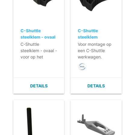
C-Shuttle
C-Shuttle
steelklem - ovaal
steelklem
- voor op het
C-Shuttle
Voor montage op
aluminium
steelklem - ovaal -
een C-Shuttle
handvat
voor op het
werkwagen.
aluminium
handvat
DETAILS
DETAILS