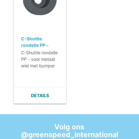
C-Shuttle
rondelle PP -
voor metaal wiel
C-Shuttle rondelle
met bumper
PP - voor metaal
wiel met bumper
DETAILS
Volg ons
@greenspeed_international