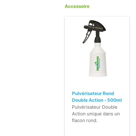
Accessoire
Pulvérisateur Rond
Double Action - 500ml
- noir
Pulvérisateur Double
Action unique dans un
flacon rond.
- Double action de
pulvérisation.