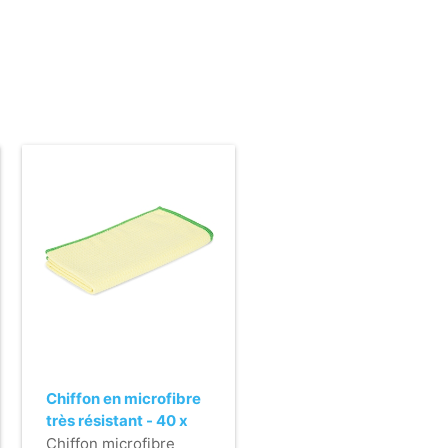
Chiffon en microfibre
très résistant - 40 x
40 cm - JAUNE
Chiffon microfibre