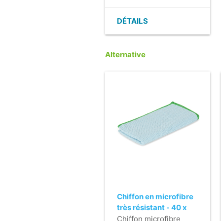
- Jet puissant réglable.
- Pratique et
DÉTAILS
ergonomique.
- Aussi disponible en
bleu ou rouge.
Alternative
Chiffon en microfibre
très résistant - 40 x
40 cm - BLEU
Chiffon microfibre