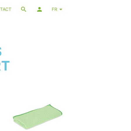
TACT
FR
S
RT