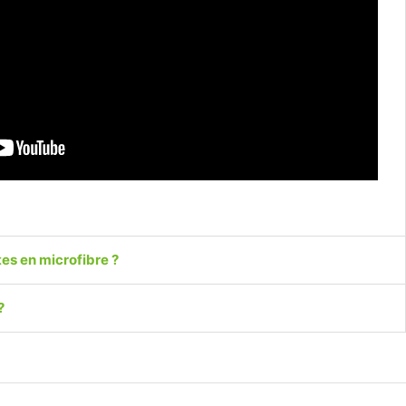
es en microfibre ?
?