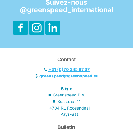
Suivez-nous
@greenspeed_international
Contact
+31 (0)70 345 87 37
greenspeed@greenspeed.eu
Siège
Greenspeed B.V.
Bosstraat
11
4704 RL
Roosendaal
Pays-Bas
Bulletin