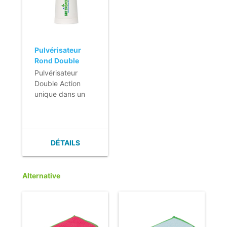
Pulvérisateur
Rond Double
Action - 500ml -
Pulvérisateur
noir
Double Action
unique dans un
flacon rond.
- Double action de
pulvérisation.
- Jet puissant
DÉTAILS
réglable.
- Pratique et
ergonomique.
Alternative
- Aussi disponible
en bleu ou rouge.