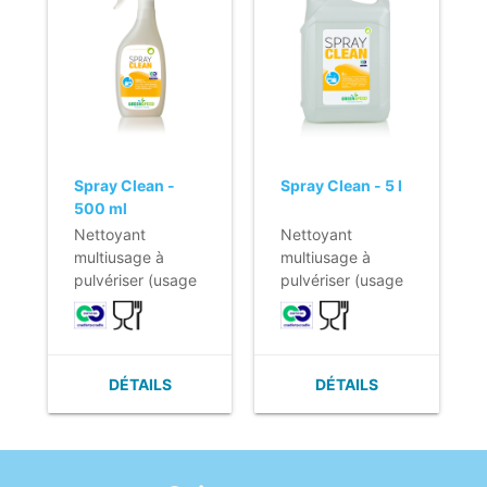
saleté et des
traces, par
exemple, grâce
au motif unique.
- Léger malgré le
matériau
légèrement plus
épais.
Spray Clean -
Spray Clean - 5 l
500 ml
Nettoyant
Nettoyant
multiusage à
multiusage à
pulvériser (usage
pulvériser (usage
quotidien).
quotidien).
- Pulvérisateur
- Pulvérisateur
pour l'entretien
pour l'entretien
général dans le
général dans le
DÉTAILS
DÉTAILS
secteur
secteur
alimentaire.
alimentaire.
- pH- neutre.
- pH- neutre.
- Cradle to Cradle.
- Cradle to Cradle.