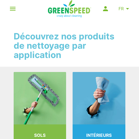
FR
Découvrez nos produits
de nettoyage par
application
SOLS
INTÉRIEURS