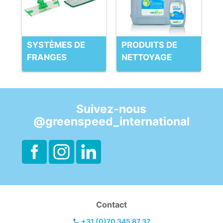
SYSTÈMES DE
PRODUITS DE
FRANGES
NETTOYAGE
Suivez-nous
@greenspeed_international
Contact
+31 (0)70 345 87 37