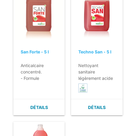
saleté et des
traces, par
exemple, grâce
au motif unique.
- Léger malgré le
matériau
légèrement plus
épais.
San Forte - 5 l
Techno San - 5 l
Anticalcaire
Nettoyant
concentré.
sanitaire
- Formule
légèrement acide
concentrée.
pour usage
- Elimine les
journalier.
entartrements les
- Formule
plus tenaces.
légèrement acide
DÉTAILS
DÉTAILS
- Redonne de
pour une
l'éclat.
élimination active
- Pour toutes
du calcaire.
surfaces
- Sans rinçage.
résistantes à
- Naturellement