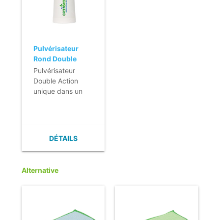
Pulvérisateur
Rond Double
Action - 500ml -
Pulvérisateur
noir
Double Action
unique dans un
flacon rond.
- Double action de
pulvérisation.
- Jet puissant
DÉTAILS
réglable.
- Pratique et
ergonomique.
Alternative
- Aussi disponible
en bleu ou rouge.