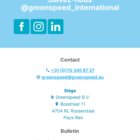
du calcaire.
@greenspeed_international
- Pour des
installations
sanitaires d'une
propreté
étincelante.
- Sans rinçage.
- Parfum citron.
- EU Ecolabel &
Contact
Cradle to Cradle.
+31 (0)70 345 87 37
greenspeed@greenspeed.eu
Siège
Greenspeed B.V.
Bosstraat
11
4704 RL
Roosendaal
Pays-Bas
Bulletin