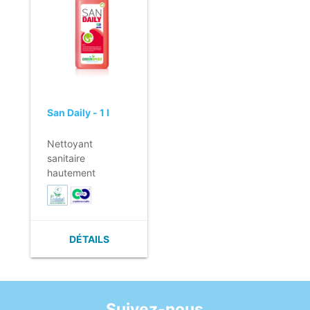
l'acide (parois et
parfumé.
sols).
- A utiliser sur les
- Parfum citron.
surfaces
résistantes aux
acides.
- EU Ecolabel.
San Daily - 1 l
Nettoyant
sanitaire
hautement
concentré.
- A utiliser sur les
surfaces
résistantes aux
DÉTAILS
acides.
- Formule
légèrement acide
pour une
élimination active
Suivez-nous