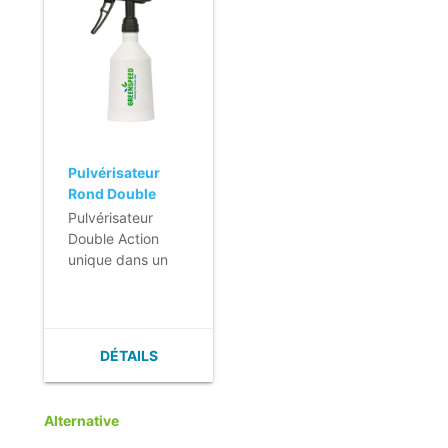
Pulvérisateur
Rond Double
Action - 500ml -
Pulvérisateur
noir
Double Action
unique dans un
flacon rond.
- Double action de
pulvérisation.
- Jet puissant
DÉTAILS
réglable.
- Pratique et
ergonomique.
Alternative
- Aussi disponible