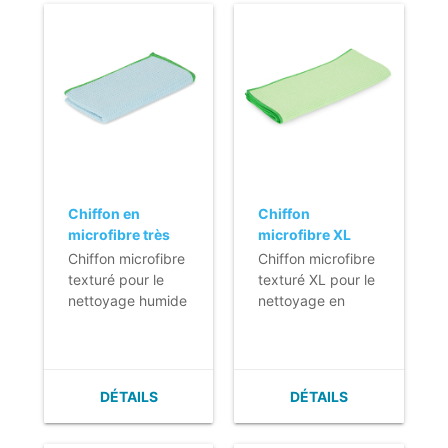
en bleu ou rouge.
Chiffon en
Chiffon
microfibre très
microfibre XL
résistant - 40 x
très résistant -
Chiffon microfibre
Chiffon microfibre
40 cm - BLEU
52 x 62 cm -
texturé pour le
texturé XL pour le
VERT
nettoyage humide
nettoyage en
des surfaces très
douceur des
sales, telles que
surfaces très
les cuisines et les
sales, telles que
garde-manger.
les cuisines et les
DÉTAILS
DÉTAILS
- Lavable au
garde-manger.
moins 600 fois.
- Lavable au
- Grande capacité
moins 600 fois.