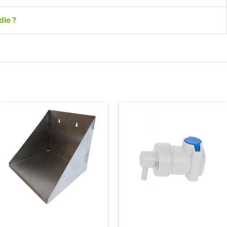
dle ?