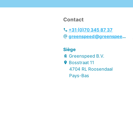
- Convient pour une
utilisation en eau
moyennement dure à
Contact
dure
- Biodégradable, sans
+31 (0)70 345 87 37
chlore ni autres
greenspeed@greenspeed.eu
composés halogénés
- Connexion étanche
Siège
et utilisation sûre et
Greenspeed B.V.
simple grâce au
Bosstraat
11
système fermé Bag-in-
4704 RL
Roosendaal
Box avec codage
Pays-Bas
couleur intégré