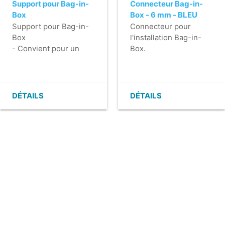
Support pour Bag-in-
Connecteur Bag-in-
Box
Box - 6 mm - BLEU
Support pour Bag-in-
Connecteur pour
Box
l'installation Bag-in-
- Convient pour un
Box.
montage mural
- Assure une
connexion sans fuite
- Système
d'encliquetage facile à
DÉTAILS
DÉTAILS
utiliser
- Comprend un
raccord pour tuyau de
6 mm