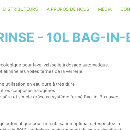
DISTRIBUTEURS
À PROPOS DE NOUS
MEDIA
CON
INSE - 10L BAG-IN
écologique pour lave-vaisselle à dosage automatique.
et élimine les voiles ternes de la verrerie
e utilisation en eau dure à très dure
 autres composés halogénés
on sûre et simple grâce au système fermé Bag-in-Box avec
ge automatique pour une utilisation optimale. Respectez la
ée de 80°C, optimisez le chargement du lave-vaisselle et