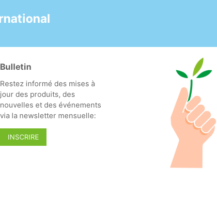
poussière.
- La poussière
national
capturée peut être
ôtée ou aspirée à
plusieurs reprises.
- Changement rapide
Bulletin
et facile grâce au
velcro.
Restez informé des mises à
- Boucle pour
jour des produits, des
l'enlèvement de la
nouvelles et des événements
frange.
via la newsletter mensuelle:
- Utilisation efficace
grâce au code couleur.
INSCRIRE