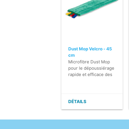
Dust Mop Velcro - 45
cm
Microfibre Dust Mop
pour le dépoussiérage
rapide et efficace des
revêtements de sol
durs.
- Convient pour tous
les revêtements de sol
DÉTAILS
durs, même les sols
inégaux.
- Excellente capacité
d'absorption de la