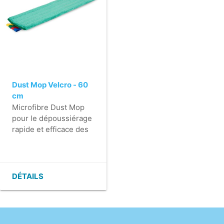
Dust Mop Velcro - 60
cm
Microfibre Dust Mop
pour le dépoussiérage
rapide et efficace des
revêtements de sol
durs.
- Convient pour tous
les revêtements de sol
DÉTAILS
durs, même les sols
inégaux.
- Excellente capacité
d'absorption de la