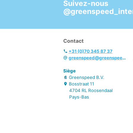
Suivez-nous
poussière.
- La poussière
@greenspeed_inter
capturée peut être
ôtée ou aspirée à
plusieurs reprises.
- Changement rapide
Contact
et facile grâce au
velcro.
+31 (0)70 345 87 37
- Boucle pour
greenspeed@greenspeed.eu
l'enlèvement de la
frange.
Siège
- Utilisation efficace
Greenspeed B.V.
grâce au code couleur.
Bosstraat
11
4704 RL
Roosendaal
Pays-Bas