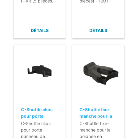
l - kit (5 piièces) -
pièces) - 120 l -
gris
gris
DÉTAILS
DÉTAILS
C-Shuttle clips
C-Shuttle fixe-
pour porte
manche pour la
panneau de
poignée en
C-Shuttle clips
C-Shuttle fixe-
sécurité
aluminium
pour porte
manche pour la
panneau de
poignée en