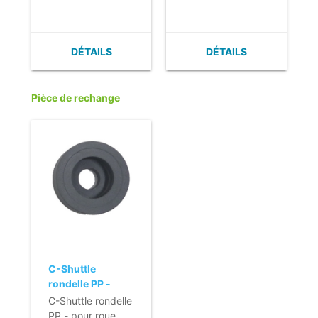
voor emmers
- Deksels
afzonderlijk te
DÉTAILS
DÉTAILS
verkrijgen
Pièce de rechange
C-Shuttle
rondelle PP -
pour roue 100
C-Shuttle rondelle
mm en métal
PP - pour roue