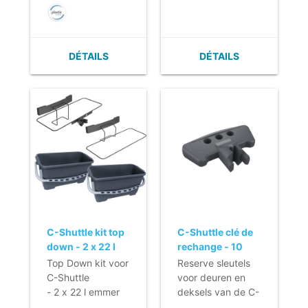
DÉTAILS
DÉTAILS
C-Shuttle kit top
C-Shuttle clé de
down - 2 x 22 l
rechange - 10
pièces
Top Down kit voor
Reserve sleutels
C-Shuttle
voor deuren en
- 2 x 22 l emmer
deksels van de C-
- Steunbeugels
Shuttle