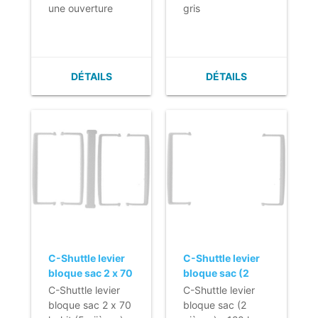
une ouverture
gris
hygiénique et
mains libres du
couvercle.
DÉTAILS
DÉTAILS
C-Shuttle levier
C-Shuttle levier
bloque sac 2 x 70
bloque sac (2
l - kit (5 piièces) -
pièces) - 120 l -
C-Shuttle levier
C-Shuttle levier
gris
gris
bloque sac 2 x 70
bloque sac (2