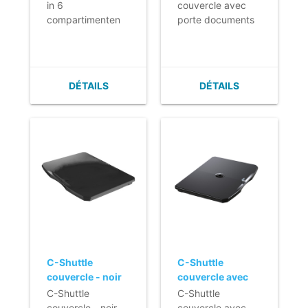
28,5 x 12,5 cm
transparent
in 6
couvercle avec
compartimenten
porte documents
voor in de C-
transparent
Shuttle lade
DÉTAILS
DÉTAILS
C-Shuttle
C-Shuttle
couvercle - noir
couvercle avec
serruet - noir
C-Shuttle
C-Shuttle
couvercle - noir
couvercle avec