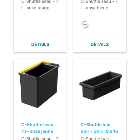
C-Shuttle seau - 7
C-Shuttle seau - 7
l - anse rouge
l - anse bleue
DÉTAILS
DÉTAILS
C-Shuttle seau -
C-Shuttle bac -
7 l - anse jaune
noir - 50 x 19 x 16
cm
C-Shuttle seau - 7
C-Shuttle bac -