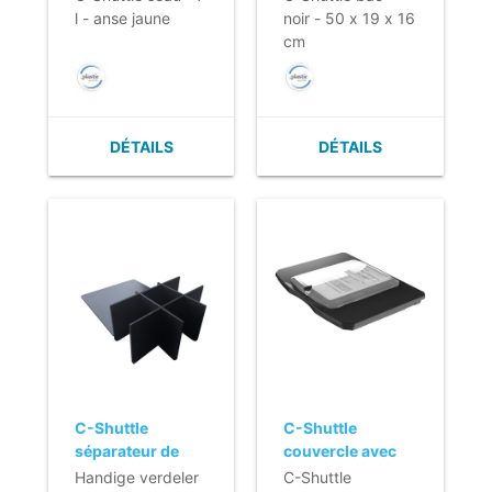
l - anse jaune
noir - 50 x 19 x 16
cm
DÉTAILS
DÉTAILS
C-Shuttle
C-Shuttle
séparateur de
couvercle avec
tiroir - 43,5 x
porte documents
Handige verdeler
C-Shuttle