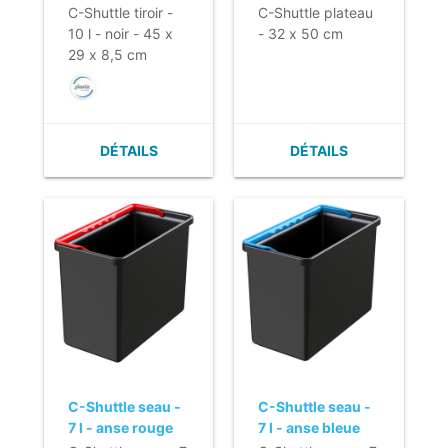
29 x 8,5 cm
C-Shuttle tiroir -
C-Shuttle plateau
10 l - noir - 45 x
- 32 x 50 cm
29 x 8,5 cm
DÉTAILS
DÉTAILS
C-Shuttle seau -
C-Shuttle seau -
7 l - anse rouge
7 l - anse bleue