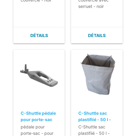
serruet - noir
DÉTAILS
DÉTAILS
C-Shuttle pédale
C-Shuttle sac
pour porte-sac
plastifiié - 50 l -
(Version C-
gris
pédale pour
C-Shuttle sac
Shuttle 250)
porte-sac - pour
plastifiié - 50 l -