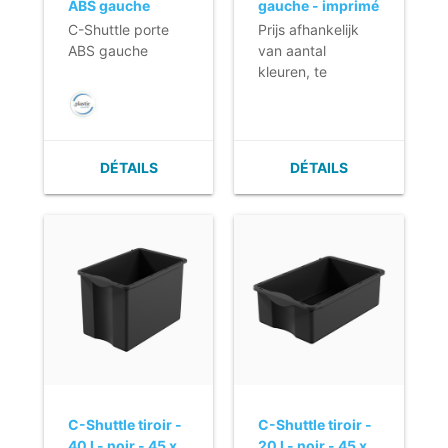
ABS gauche
gauche - imprimé
private label
C-Shuttle porte
Prijs afhankelijk
ABS gauche
van aantal
kleuren, te
drukken
oppervlakte en
aantal deuren.
DÉTAILS
DÉTAILS
C-Shuttle tiroir -
C-Shuttle tiroir -
40 l - noir - 45 x
20 l - noir - 45 x