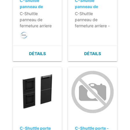
C-Shuttle
C-Shuttle
panneau de
panneau de
fermeture arriere
fermeture arriere
C-Shuttle
C-Shuttle
en ABS
- private label
panneau de
panneau de
fermeture arriere
fermeture arriere -
en ABS
private label
DÉTAILS
DÉTAILS
C-Shuttle porte
C-Shuttle porte -