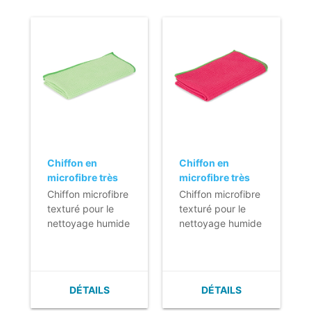
- Aussi disponible
en bleu ou rouge.
Chiffon en
Chiffon en
microfibre très
microfibre très
résistant - 40 x
résistant - 40 x
Chiffon microfibre
Chiffon microfibre
40 cm - VERT
40 cm - ROUGE
texturé pour le
texturé pour le
nettoyage humide
nettoyage humide
des surfaces très
des surfaces très
sales, telles que
sales, telles que
les cuisines et les
les cuisines et les
garde-manger.
garde-manger.
DÉTAILS
DÉTAILS
- Lavable au
- Lavable au
moins 600 fois.
moins 600 fois.