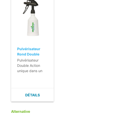
Pulvérisateur
Rond Double
Action - 500ml -
Pulvérisateur
noir
Double Action
unique dans un
flacon rond.
- Double action de
pulvérisation.
- Jet puissant
DÉTAILS
réglable.
- Pratique et
ergonomique.
Alternative