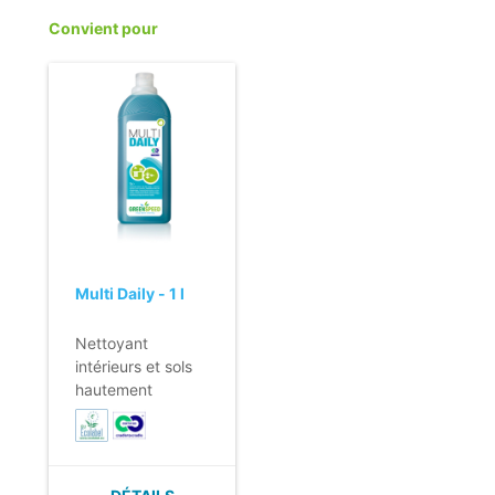
- Grande capacité
Convient pour
d''absorption.
- Nettoyage
efficace de la
saleté et des
traces, par
exemple, grâce
au motif unique.
- Léger malgré le
matériau
légèrement plus
épais.
Multi Daily - 1 l
Nettoyant
intérieurs et sols
hautement
concentré pour
usage quotidien.
- Pour utilisation
sur toutes les