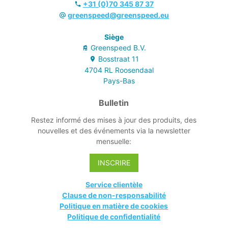
se retirer du
+31 (0)70 345 87 37
support sans
greenspeed@greenspeed.eu
contact avec les
mains.
Siège
- Léger et
Greenspeed B.V.
d'utilisation
Bosstraat
11
ergonomique.
4704 RL
Roosendaal
- La finition lisse
Pays-Bas
et sobre permet
d'éviter
Bulletin
l'adhérence de
saletés.
Restez informé des mises à jour des produits, des
nouvelles et des événements via la newsletter
mensuelle:
INSCRIRE
Service clientèle
Clause de non-responsabilité
Politique en matière de cookies
Politique de confidentialité