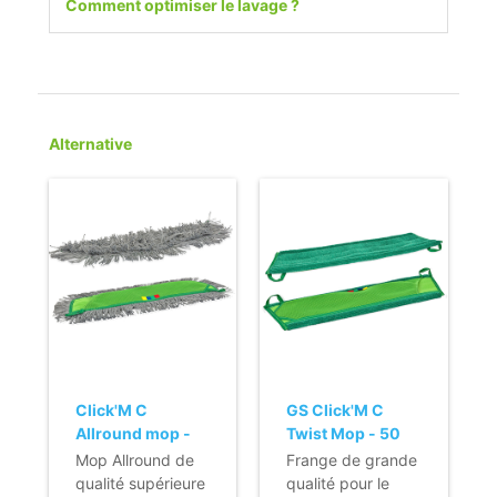
Comment optimiser le lavage ?
Alternative
Click'M C
GS Click'M C
Allround mop -
Twist Mop - 50
50 cm
cm
Mop Allround de
Frange de grande
qualité supérieure
qualité pour le