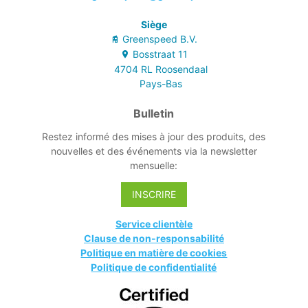
murs et des
au code couleur.
portes.
Siège
- Convient à la
Greenspeed B.V.
pré-imprégnation.
Bosstraat
11
4704 RL
Roosendaal
Pays-Bas
Bulletin
Restez informé des mises à jour des produits, des
nouvelles et des événements via la newsletter
mensuelle:
INSCRIRE
Service clientèle
Clause de non-responsabilité
Politique en matière de cookies
Politique de confidentialité