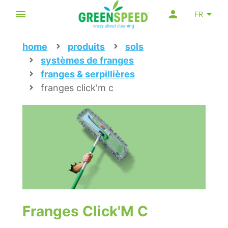
FR
home
produits
sols
systèmes de franges
franges & serpillières
franges click'm c
Franges Click'M C