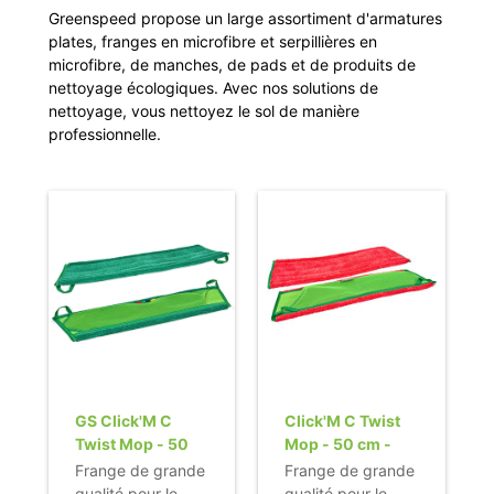
Greenspeed propose un large assortiment d'armatures
plates, franges en microfibre et serpillières en
microfibre, de manches, de pads et de produits de
nettoyage écologiques. Avec nos solutions de
nettoyage, vous nettoyez le sol de manière
professionnelle.
GS Click'M C
Click'M C Twist
Twist Mop - 50
Mop - 50 cm -
cm
rouge
Frange de grande
Frange de grande
qualité pour le
qualité pour le