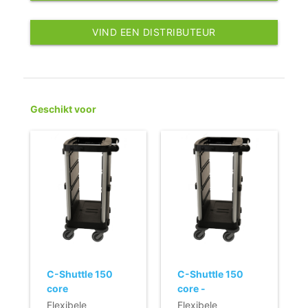
VIND EEN DISTRIBUTEUR
Geschikt voor
C-Shuttle 150
C-Shuttle 150
core
core -
gemonteerd
Flexibele
Flexibele