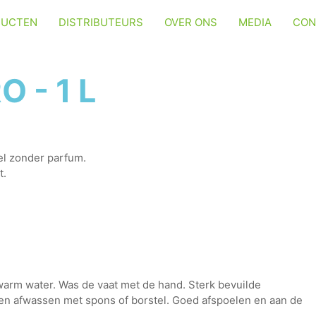
DUCTEN
DISTRIBUTEURS
OVER ONS
MEDIA
CON
 - 1 L
l zonder parfum.
t.
warm water. Was de vaat met de hand. Sterk bevuilde
n afwassen met spons of borstel. Goed afspoelen en aan de