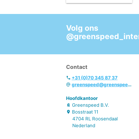
Volg ons
@greenspeed_inter
Contact
+31 (0)70 345 87 37
greenspeed@greenspeed.eu
Hoofdkantoor
Greenspeed B.V.
Bosstraat
11
4704 RL
Roosendaal
Nederland