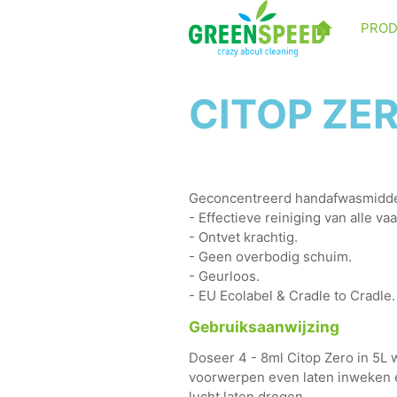
PRO
CITOP ZERO
Geconcentreerd handafwasmidde
- Effectieve reiniging van alle vaa
- Ontvet krachtig.
- Geen overbodig schuim.
- Geurloos.
- EU Ecolabel & Cradle to Cradle.
Gebruiksaanwijzing
Doseer 4 - 8ml Citop Zero in 5L 
voorwerpen even laten inweken e
lucht laten drogen.