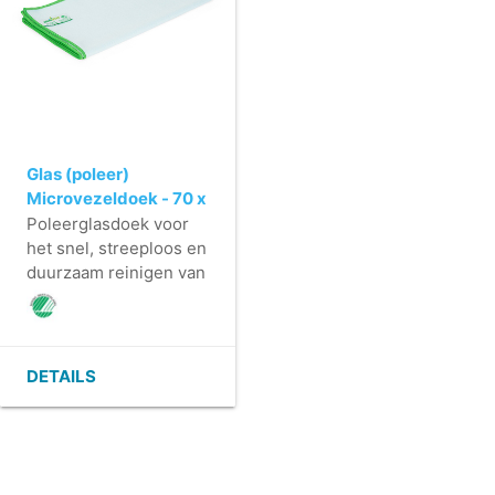
Glas (poleer)
Microvezeldoek - 70 x
61 cm - BLAUW
Poleerglasdoek voor
het snel, streeploos en
duurzaam reinigen van
bestek, glas- en
aardewerk.
- Verwijdert
moeiteloos
DETAILS
vingerafdrukken en
vetaanslag op glas- en
spiegeloppervlakken.
- Minimaal 600 keer
wasbaar.