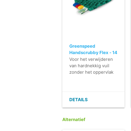
Greenspeed
Handscrubby Flex - 14
x 10 cm - GROEN
Voor het verwijderen
van hardnekkig vuil
zonder het oppervlak
te beschadigen.
- Schrobvermogen
gecombineerd met
microvezel voor groot
DETAILS
opnamevermogen.
- Wasbare variant van
de klassieke
Alternatief
schuurspons.
- Nordic Swan