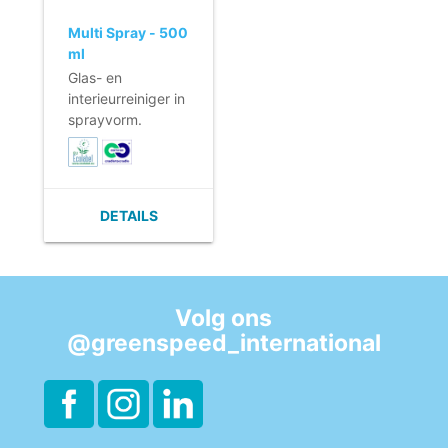
Multi Spray - 500
ml
Glas- en
interieurreiniger in
sprayvorm.
- Kant- en- klare
formule.
- Streeploos
resultaat.
DETAILS
- Efficiënte
reinigingskracht.
- Citroenparfum.
- EU Ecolabel &
Cradle to Cradle.
Volg ons
@greenspeed_international