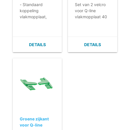
- In het reservoir
vlakmopplaat
vlakmopplaat 40
- Standaard
Set van 2 velcro
past 450 ml water
met horizontale
cm
koppeling
voor Q-line
voor het reinigen
fixatie - groen
vlakmopplaat,
vlakmopplaat 40
van maximaal
met horizontale
cm
honderd vierkante
fixatie
meter.
- Volledig groen
- Reserve
DETAILS
DETAILS
onderdeel
geschikt voor
Qline platen
(3301523,
3301545,
3301555) en
Cick'M 2
(3301512)
Groene zijkant
voor Q-line