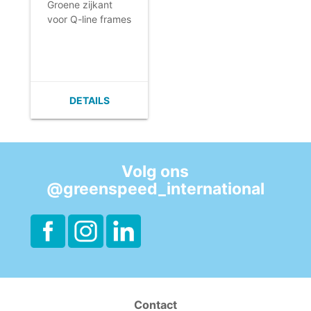
frames
Groene zijkant
voor Q-line frames
DETAILS
Volg ons
@greenspeed_international
Contact