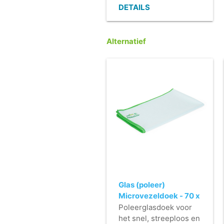
- Praktisch en
DETAILS
ergonomisch.
- Ook verkrijgbaar met
rode of blauwe
Alternatief
sproeikop.
Glas (poleer)
Microvezeldoek - 70 x
61 cm - BLAUW
Poleerglasdoek voor
het snel, streeploos en