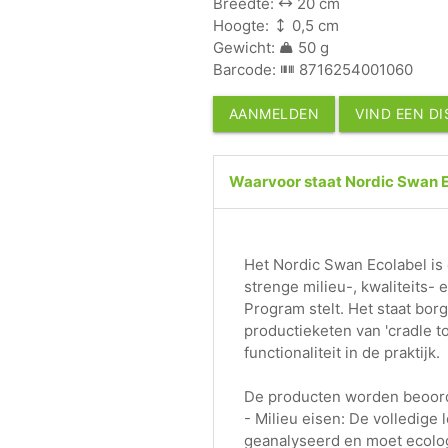
Breedte:
20 cm
Hoogte:
0,5 cm
Gewicht:
50 g
Barcode:
8716254001060
AANMELDEN
VIND EEN D
Waarvoor staat Nordic Swan 
Het Nordic Swan Ecolabel is
strenge milieu-, kwaliteits-
Program stelt. Het staat bo
productieketen van 'cradle t
functionaliteit in de praktijk.
De producten worden beoord
- Milieu eisen: De volledige 
geanalyseerd en moet ecolog