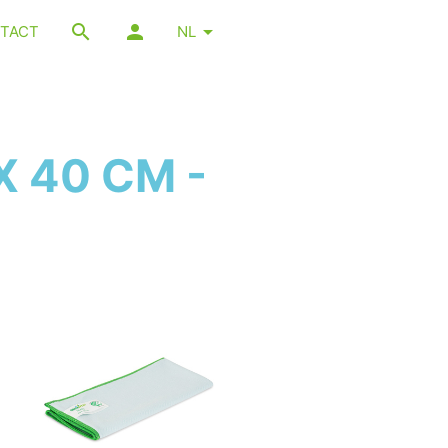
TACT
NL
 40 CM -