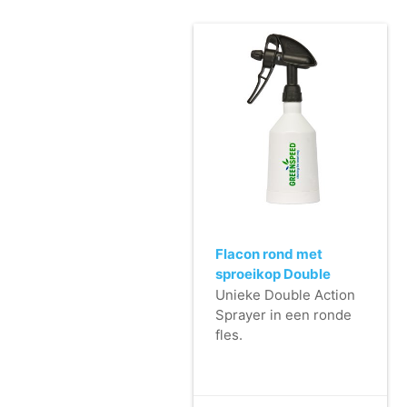
Flacon rond met
sproeikop Double
Action - 500ml -
Unieke Double Action
zwart
Sprayer in een ronde
fles.
- Dubbele sproeiactie.
- Krachtige, instelbare
straal.