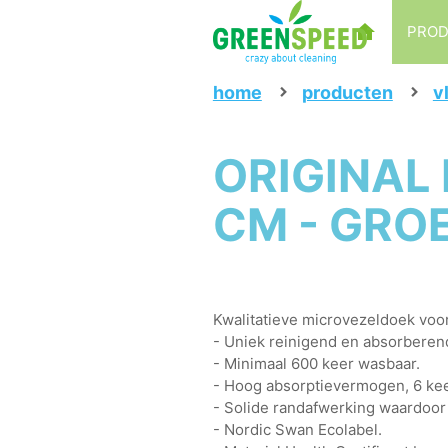
PRO
home
producten
v
ORIGINAL 
CM - GRO
Kwalitatieve microvezeldoek voor
- Uniek reinigend en absorbere
- Minimaal 600 keer wasbaar.
- Hoog absorptievermogen, 6 kee
- Solide randafwerking waardoor
- Nordic Swan Ecolabel.