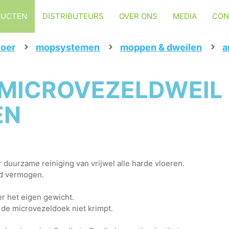
DUCTEN
DISTRIBUTEURS
OVER ONS
MEDIA
CON
loer
mopsystemen
moppen & dweilen
a
MICROVEZELDWEIL -
EN
 duurzame reiniging van vrijwel alle harde vloeren.
nd vermogen.
r het eigen gewicht.
 de microvezeldoek niet krimpt.