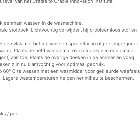
s level van het Cradle to Cradle Innovation Institute.
oek eenmaal wassen in de wasmachine.
deale stofdoek. Lichtvochtig verwijdert hij probleemloos stof en
el een vlak met behulp van een sproeiflacon of pre-impregneer.
water. Plaats de helft van de microvezeldoeken in een emmer.
gent) aan toe. Plaats de overige doeken in de emmer en voeg
ken zijn nu klamvochtig voor optimaal gebruik.
op 60° C te wassen met een wasmiddel voor gekleurde weefsels
. Lagere wastemperaturen helpen het milieu te beschermen.
ks / pak