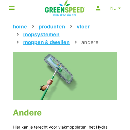
NL
home
producten
vloer
mopsystemen
moppen & dweilen
andere
Andere
Hier kan je terecht voor vlakmopplaten, het Hydra