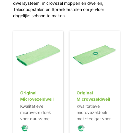
dweilsysteem, microvezel moppen en dweilen,
Telescoopstelen en Sprenklerstelen om je vloer
dagelijks schoon te maken.
Original
Original
Microvezeldweil
Microvezeldweil
- 70 x 53 cm -
(gat) - 70 x 53 cm
Kwalitatieve
Kwalitatieve
GROEN
- GROEN
microvezeldoek
microvezeldoek
voor duurzame
met steelgat voor
reiniging van
duurzame
vrijwel alle harde
reiniging van