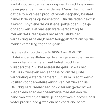
aantal moppen per verpakking werd in acht genomen:
belangrijker dan men zou denken! Vanaf het moment
dat de folie van een product wordt geopend, bestaat
namelijk de kans op besmetting. Om die reden geldt in
ziekenhuishygiëne de vuistregel pakje open = pakje
opgebruiken. Het was een ware verademing te
merken dat Greenspeed het aantal stuks per
verpakking aanzienlijk heeft teruggebracht om op die
manier verspilling tegen te gaan."
Daarnaast scoorden de MOP2GO en WIPE2GO
uitstekende resultaten op de strenge eisen die Eva en
haar collega's hanteren wat betreft vocht- en
vuilabsorptie. "Bij het allereerste gebruik was het
natuurlijk wel even een aanpassing om de juiste
verhouding water te hanteren ... 100 ml is echt weinig.
Positief voor de waterrekening van het ziekenhuis.
Gelukkig had Greenspeed ook daaraan gedacht: we
kregen een speciaal doseerzakje mee dat aan de
hand van streepjes duidelijk aangaf welke hoeveelheid
water precies nodig was om het voorziene aantal