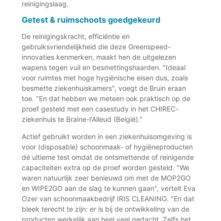
reinigingslaag.
Getest & ruimschoots goedgekeurd
De reinigingskracht, efficiëntie en
gebruiksvriendelijkheid die deze Greenspeed-
innovaties kenmerken, maakt hen de uitgelezen
wapens tegen vuil en besmettingshaarden. "Ideaal
voor ruimtes met hoge hygiënische eisen dus, zoals
besmette ziekenhuiskamers", voegt de Bruin eraan
toe. "En dat hebben we meteen ook praktisch op de
proef gesteld met een casestudy in het CHIREC-
ziekenhuis te Braine-l'Alleud (België)."
Actief gebruikt worden in een ziekenhuisomgeving is
voor (disposable) schoonmaak- of hygiëneproducten
dé ultieme test omdat de ontsmettende of reinigende
capaciteiten extra op de proef worden gesteld. "We
waren natuurlijk zeer benieuwd om met de MOP2GO
en WIPE2GO aan de slag te kunnen gaan", vertelt Eva
Ozer van schoonmaakbedrijf IRIS CLEANING. "En dat
bleek terecht te zijn: er is bij de ontwikkeling van de
producten werkelijk aan heel veel gedacht. Zelfs het