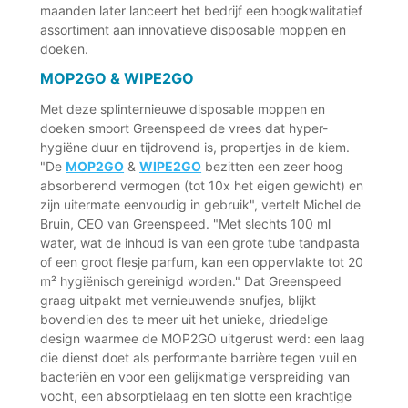
maanden later lanceert het bedrijf een hoogkwalitatief
assortiment aan innovatieve disposable moppen en
doeken.
MOP2GO & WIPE2GO
Met deze splinternieuwe disposable moppen en
doeken smoort Greenspeed de vrees dat hyper-
hygiëne duur en tijdrovend is, propertjes in de kiem.
"De
MOP2GO
&
WIPE2GO
bezitten een zeer hoog
absorberend vermogen (tot 10x het eigen gewicht) en
zijn uitermate eenvoudig in gebruik", vertelt Michel de
Bruin, CEO van Greenspeed. "Met slechts 100 ml
water, wat de inhoud is van een grote tube tandpasta
of een groot flesje parfum, kan een oppervlakte tot 20
m² hygiënisch gereinigd worden." Dat Greenspeed
graag uitpakt met vernieuwende snufjes, blijkt
bovendien des te meer uit het unieke, driedelige
design waarmee de MOP2GO uitgerust werd: een laag
die dienst doet als performante barrière tegen vuil en
bacteriën en voor een gelijkmatige verspreiding van
vocht, een absorptielaag en ten slotte een krachtige