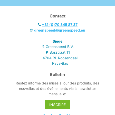
- Facile à
nettoyer.
- Conseillé pour
Contact
l'entretien des sols
dans des
+31 (0)70 345 87 37
hôpitaux, des
greenspeed@greenspeed.eu
institutions de
soins et d'autres
Siège
lieux où un
Greenspeed B.V.
entretien
Bosstraat
11
hygiénique est
4704 RL
Roosendaal
important
Pays-Bas
Bulletin
Restez informé des mises à jour des produits, des
nouvelles et des événements via la newsletter
mensuelle:
INSCRIRE