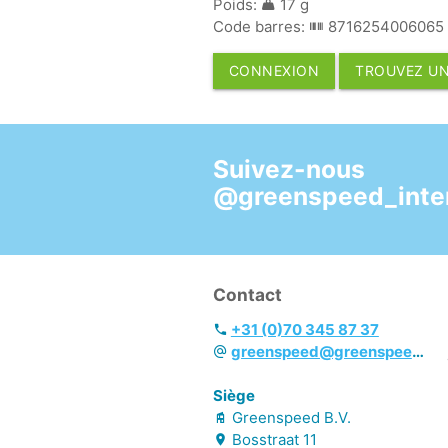
Poids:
17 g
Code barres:
8716254006065
CONNEXION
TROUVEZ UN
Suivez-nous
@greenspeed_inter
Contact
+31 (0)70 345 87 37
greenspeed@greenspeed.eu
Siège
Greenspeed B.V.
Bosstraat
11