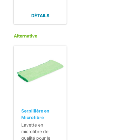
(remplaçable).
- Idéale pour le
DÉTAILS
bio-nettoyage des
endroits où un
entretien
Alternative
hygiénique est
important.
Serpillière en
Microfibre
Original - 70 x 53
Lavette en
cm - vert
microfibre de
qualité pour le