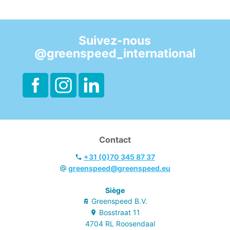
Suivez-nous
@greenspeed_international
Contact
+31 (0)70 345 87 37
greenspeed@greenspeed.eu
Siège
Greenspeed B.V.
Bosstraat
11
4704 RL
Roosendaal