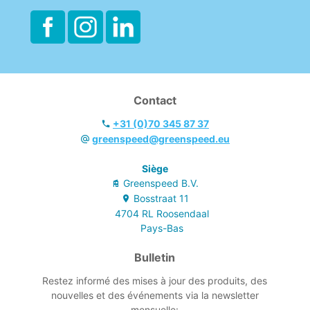
- Fabriqué dans
une usine certifiée
Zero Waste.
Contact
+31 (0)70 345 87 37
greenspeed@greenspeed.eu
Siège
Greenspeed B.V.
Bosstraat
11
4704 RL
Roosendaal
Pays-Bas
Bulletin
Restez informé des mises à jour des produits, des
nouvelles et des événements via la newsletter
mensuelle: