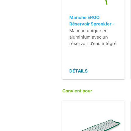
Manche ERGO
Réservoir Sprenkler -
130 cm - avec flacon
Manche unique en
de 500 ml
aluminium avec un
réservoir d'eau intégré
pour le nettoyage des
sols.
- Utilisation de l'eau
dosée, pour un temps
DÉTAILS
de séchage
extrêmement court.
- Plus besoin de
Convient pour
transporter des seaux.
- Grande mobilité.
- Utilisable
rapidement.
- Utilisation simple.