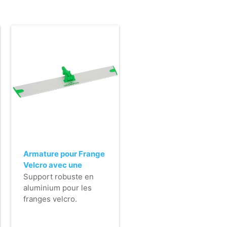
Armature pour Frange
Velcro avec une
fixation horizontale
Support robuste en
(Q-line) - 55 cm
aluminium pour les
franges velcro.
- Léger.
- Très plat (pas