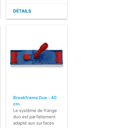
d'accumulation de
saleté).
DÉTAILS
- Facile à nettoyer.
- On peut facilement
remplacer le velcro.
- Avec une fixation
horizontale.
Breakframe Duo - 40
cm
Le système de frange
duo est parfaitement
adapté aux surfaces