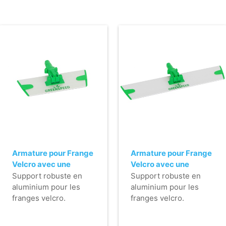
Armature pour Frange
Armature pour Frange
Velcro avec une
Velcro avec une
fixation horizontale
fixation horizontale
Support robuste en
Support robuste en
(Q-line) - 23 cm
(Q-line) - 40 cm
aluminium pour les
aluminium pour les
franges velcro.
franges velcro.
- Léger.
- Léger.
- Très plat (pas
- Très plat (pas