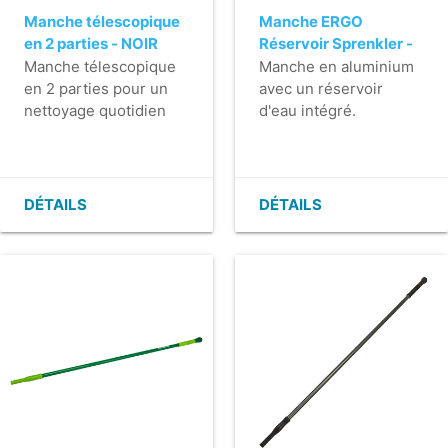
Manche télescopique
Manche ERGO
en 2 parties - NOIR
Réservoir Sprenkler -
145 cm - avec flacon
Manche télescopique
Manche en aluminium
de 500 ml et bouchon
en 2 parties pour un
avec un réservoir
nettoyage quotidien
d'eau intégré.
efficace et
- Utilisation de l'eau
ergonomique.
dosée, pour un temps
- Léger.
de séchage
- Réglable en continu.
extrêmement court.
DÉTAILS
DÉTAILS
- Facile à nettoyer.
- Plus besoin de
- Manche
transporter des seaux.
ergonomique.
- Grande mobilité et
- Doté d''une poignée
utilisable rapidement.
supplémentaire au
- Simple à utiliser avec
milieu du manche.
une poignée
ergonomique et
douce.
- La poignée en
caoutchouc est
également