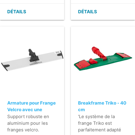
d'accumulation de
d'accumulation de
saleté).
saleté).
DÉTAILS
DÉTAILS
- Facile à nettoyer.
- Facile à nettoyer.
- On peut facilement
- On peut facilement
remplacer le velcro.
remplacer le velcro.
- Avec une fixation
- Avec une fixation
horizontale.
horizontale.
Armature pour Frange
Breakframe Triko - 40
Velcro avec une
cm
fixation horizontale
Support robuste en
'Le système de la
(Q-line) - 40 cm - noir
aluminium pour les
frange Triko est
franges velcro.
parfaitement adapté