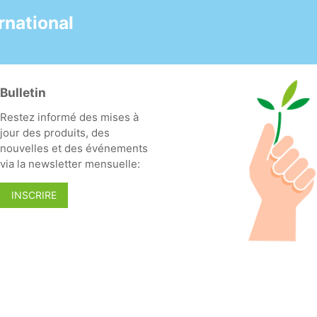
plastique jetable grâce
à l'emballage 100 %
national
sans plastique et au
flacon pulvérisateur
réutilisable.
- Permet d'économiser
Bulletin
jusqu'à 99 % de CO2
lors du transport, 99 %
Restez informé des mises à
d'espace de stockage
jour des produits, des
et garantit un dosage
nouvelles et des événements
sûr et précis à tout
via la newsletter mensuelle:
moment grâce à la
présentation en
INSCRIRE
comprimés.
- Réduisez les déchets
plastiques grâce à un
emballage sans
sachets individuels et
à l'utilisation d'un
flacon pulvérisateur
réutilisable.