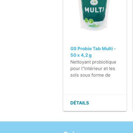
GS Probio Tab Multi -
50 x 4,2 g
Nettoyant probiotique
pour l''intérieur et les
sols sous forme de
comprimés pour une
utilisation quotidienne
avec des avantages
pour l''environnement.
DÉTAILS
- Pour le nettoyage
des surfaces
résistantes à l''eau
- Évitez d''utiliser du