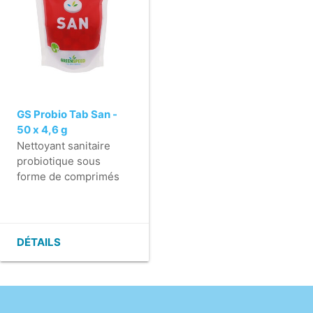
GS Probio Tab San -
50 x 4,6 g
Nettoyant sanitaire
probiotique sous
forme de comprimés
pour une utilisation
quotidienne avec des
avantages pour
l'environnement
DÉTAILS
- Pour le nettoyage
des sanitaires et des
toilettes.
- Évitez d''utiliser du