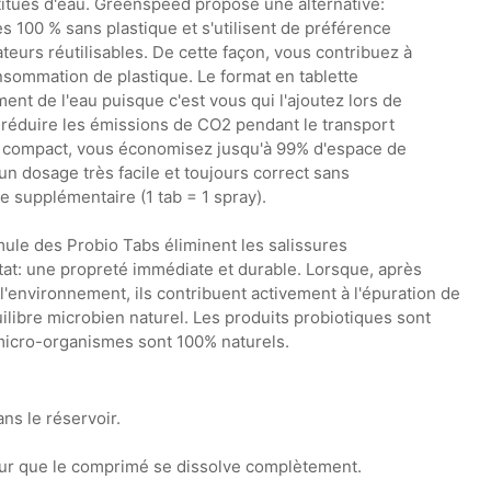
titués d'eau. Greenspeed propose une alternative:
es 100 % sans plastique et s'utilisent de préférence
eurs réutilisables. De cette façon, vous contribuez à
nsommation de plastique. Le format en tablette
ment de l'eau puisque c'est vous qui l'ajoutez lors de
e réduire les émissions de CO2 pendant le transport
t compact, vous économisez jusqu'à 99% d'espace de
un dosage très facile et toujours correct sans
e supplémentaire (1 tab = 1 spray).
mule des Probio Tabs éliminent les salissures
at: une propreté immédiate et durable. Lorsque, après
s l'environnement, ils contribuent activement à l'épuration de
uilibre microbien naturel. Les produits probiotiques sont
micro-organismes sont 100% naturels.
ans le réservoir.
our que le comprimé se dissolve complètement.