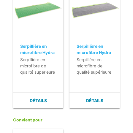
Serpillière en
Serpillière en
microfibre Hydra
microfibre Hydra
Slide - 54 x 25 cm
Super - 54 x 25
Serpillière en
Serpillière en
- verte
cm - grise
microfibre de
microfibre de
qualité supérieure
qualité supérieure
pour raclette sol
avec structure
Hydra.
pour raclette sol
- Nettoyage
Hydra.
efficace & rapide
- Nettoyage
DÉTAILS
DÉTAILS
grâce à microfibre
efficace et rapide
de qualité
grâce à une
supérieure.
microfibre de
Convient pour
- Ergonomique,
haute qualité.
avec sa structure
- Convient