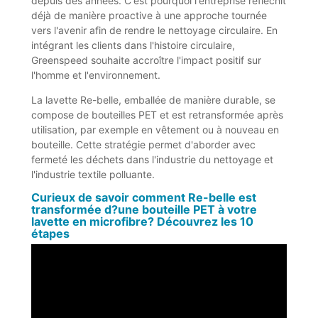
depuis des années. C'est pourquoi l'entreprise réfléchit
déjà de manière proactive à une approche tournée
vers l'avenir afin de rendre le nettoyage circulaire. En
intégrant les clients dans l'histoire circulaire,
Greenspeed souhaite accroître l'impact positif sur
l'homme et l'environnement.
La lavette Re-belle, emballée de manière durable, se
compose de bouteilles PET et est retransformée après
utilisation, par exemple en vêtement ou à nouveau en
bouteille. Cette stratégie permet d'aborder avec
fermeté les déchets dans l'industrie du nettoyage et
l'industrie textile polluante.
Curieux de savoir comment Re-belle est
transformée d?une bouteille PET à votre
lavette en microfibre? Découvrez les 10
étapes