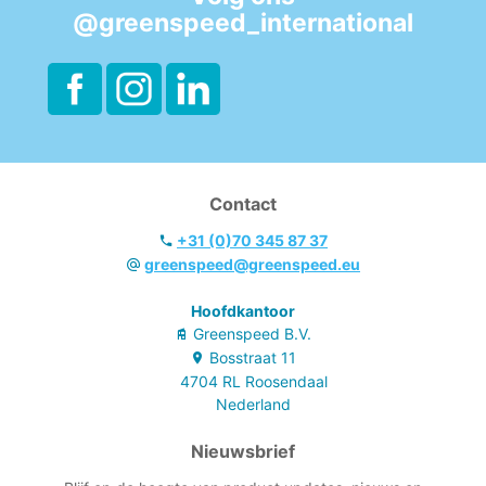
@greenspeed_international
Contact
+31 (0)70 345 87 37
greenspeed@greenspeed.eu
Hoofdkantoor
Greenspeed B.V.
Bosstraat
11
4704 RL
Roosendaal
Nederland
Nieuwsbrief