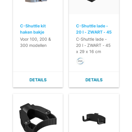
C-Shuttle kit
C-Shuttle lade -
haken bakje
20 l - ZWART - 45
(1stuk)
x 29 x 16 cm
Voor 100, 200 &
C-Shuttle lade -
300 modellen
20 l - ZWART - 45
x 29 x 16 cm
DETAILS
DETAILS