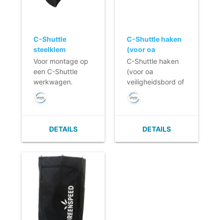
C-Shuttle
C-Shuttle haken
steelklem
(voor oa
veiligheidsbord
Voor montage op
C-Shuttle haken
of duster)
een C-Shuttle
(voor oa
werkwagen.
veiligheidsbord of
duster)
DETAILS
DETAILS