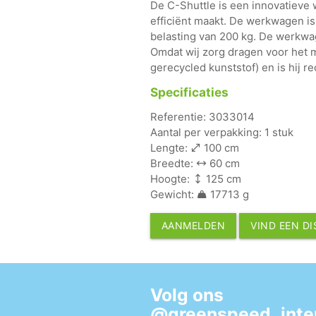
De C-Shuttle is een innovatiev
efficiënt maakt. De werkwagen is
belasting van 200 kg. De werkwa
Omdat wij zorg dragen voor het m
gerecycled kunststof) en is hij re
Specificaties
Referentie: 3033014
Aantal per verpakking: 1 stuk
Lengte:
100 cm
Breedte:
60 cm
Hoogte:
125 cm
Gewicht:
17713 g
AANMELDEN
VIND EEN D
Volg ons
@greenspeed_inter