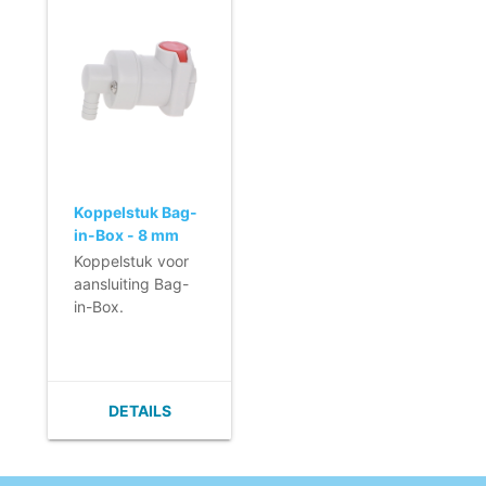
Koppelstuk Bag-
in-Box - 8 mm
aansluting -
Koppelstuk voor
ROOD
aansluiting Bag-
in-Box.
- Garandeert een
lekvrije aansluiting
- Eenvoudig te
gebruiken klik-
DETAILS
systeem
- Incl. aansluiting
voor 8 mm slang