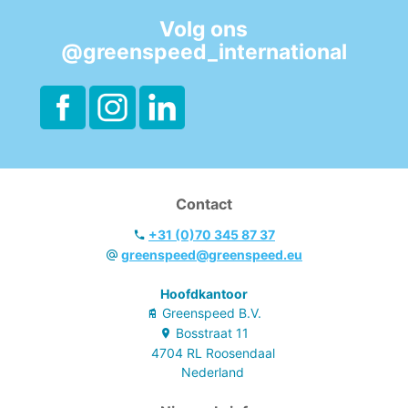
- te gebruiken
voor bleekmiddel
Volg ons
@greenspeed_international
Contact
+31 (0)70 345 87 37
greenspeed@greenspeed.eu
Hoofdkantoor
Greenspeed B.V.
Bosstraat
11
4704 RL
Roosendaal
Nederland