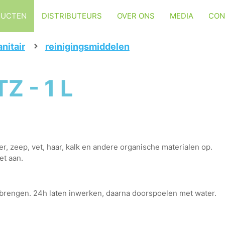
DUCTEN
DISTRIBUTEURS
OVER ONS
MEDIA
CON
anitair
reinigingsmiddelen
Z - 1 L
r, zeep, vet, haar, kalk en andere organische materialen op.
et aan.
 brengen. 24h laten inwerken, daarna doorspoelen met water.