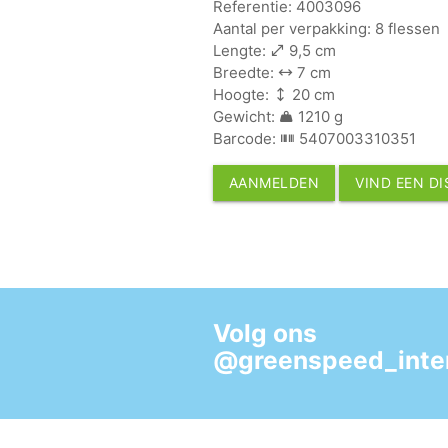
Referentie: 4003096
Aantal per verpakking: 8 flessen
Lengte:
9,5 cm
Breedte:
7 cm
Hoogte:
20 cm
Gewicht:
1210 g
Barcode:
5407003310351
AANMELDEN
VIND EEN D
Volg ons
@greenspeed_inter