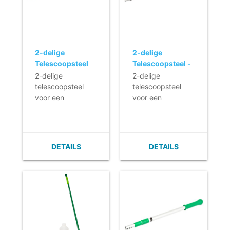
2-delige
2-delige
Telescoopsteel
Telescoopsteel -
(100-180 cm)
ZWART
2-delige
2-delige
(Q-line)
telescoopsteel
telescoopsteel
voor een
voor een
efficiënte en
efficiënte en
ergonomisch
ergonomisch
verantwoorde,
verantwoorde,
dagelijkse
dagelijkse
DETAILS
DETAILS
reiniging.
reiniging.
- Licht in gewicht.
- Licht in gewicht.
- Traploos
- Traploos
verstelbaar.
verstelbaar.
- Makkelijk te
- Makkelijk te
reinigen.
reinigen.
- Ergonomisch
- Ergonomisch
handvat.
handvat.