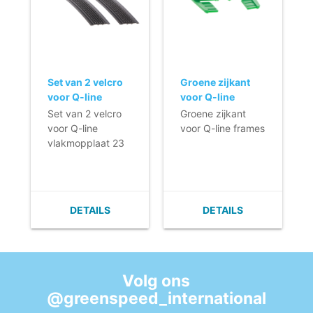
zacht handvat.
- Rubber handvat
- Rubber handvat
zorgt tevens voor
zorgt tevens voor
een anti-slip
een anti-slip
werking zodat de
werking zodat de
steel beter tegen
steel beter tegen
de muur blijft
Set van 2 velcro
Groene zijkant
de muur blijft
staan.
voor Q-line
voor Q-line
staan.
- In het reservoir
vlakmopplaat 23
frames
Set van 2 velcro
Groene zijkant
- In het reservoir
past 450 ml water
cm
voor Q-line
voor Q-line frames
past 450 ml water
voor het reinigen
vlakmopplaat 23
voor het reinigen
van maximaal
cm
van maximaal
honderd vierkante
honderd vierkante
meter.
meter.
DETAILS
DETAILS
Volg ons
@greenspeed_international