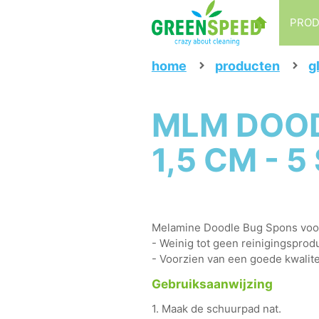
PRO
home
producten
g
MLM DOODL
1,5 CM - 
Melamine Doodle Bug Spons voor 
- Weinig tot geen reinigingsprod
- Voorzien van een goede kwalitei
Gebruiksaanwijzing
1. Maak de schuurpad nat.