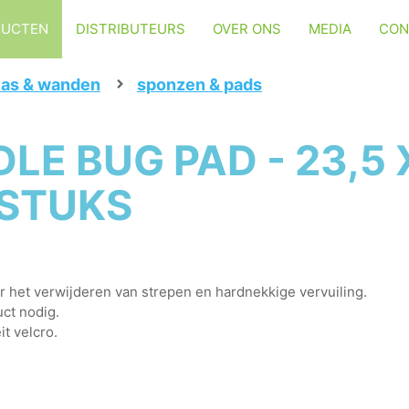
DUCTEN
DISTRIBUTEURS
OVER ONS
MEDIA
CON
las & wanden
sponzen & pads
E BUG PAD - 23,5 X
5 STUKS
het verwijderen van strepen en hardnekkige vervuiling.
uct nodig.
t velcro.