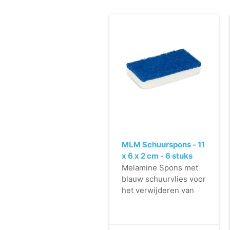
MLM Schuurspons - 11
x 6 x 2 cm - 6 stuks
Melamine Spons met
blauw schuurvlies voor
het verwijderen van
strepen en
hardnekkige
vervuiling.