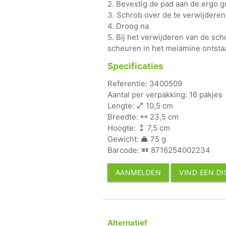
2. Bevestig de pad aan de ergo gr
3. Schrob over de te verwijderen
4. Droog na
5. Bij het verwijderen van de sc
scheuren in het melamine ontsta
Specificaties
Referentie: 3400509
Aantal per verpakking: 16 pakjes
Lengte:
10,5 cm
Breedte:
23,5 cm
Hoogte:
7,5 cm
Gewicht:
75 g
Barcode:
8716254002234
AANMELDEN
VIND EEN D
Alternatief