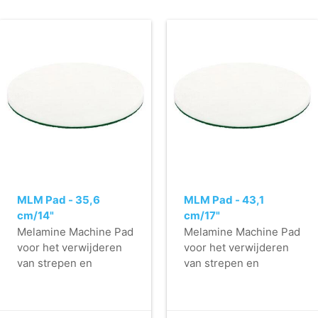
MLM Pad - 35,6
MLM Pad - 43,1
cm/14"
cm/17"
Melamine Machine Pad
Melamine Machine Pad
voor het verwijderen
voor het verwijderen
van strepen en
van strepen en
hardnekkige vervuiling
hardnekkige vervuiling
op gladde vloeren.
op gladde vloeren.
- Zeer duurzame
- Zeer duurzame