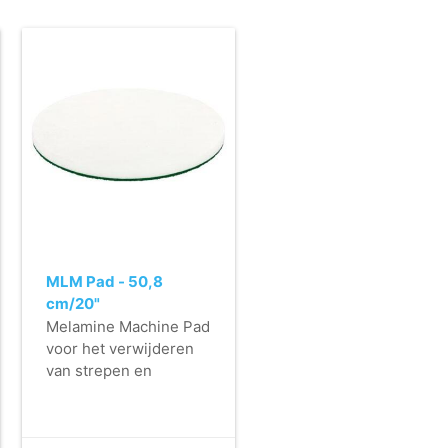
MLM Pad - 50,8
cm/20"
Melamine Machine Pad
voor het verwijderen
van strepen en
hardnekkige vervuiling
op gladde vloeren.
- Zeer duurzame