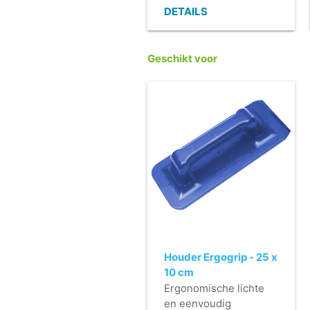
- Weinig tot geen
DETAILS
reinigingsproduct
nodig.
- Ter versteviging
Geschikt voor
voorzien van blauwe
vlieslaag.
Houder Ergogrip - 25 x
10 cm
Ergonomische lichte
en eenvoudig