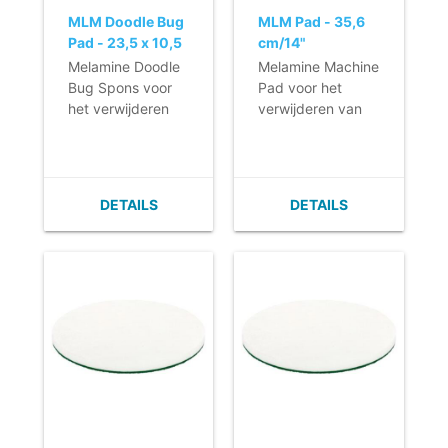
MLM Doodle Bug
MLM Pad - 35,6
Pad - 23,5 x 10,5
cm/14"
x 1,5 cm - 5 stuks
Melamine Doodle
Melamine Machine
Bug Spons voor
Pad voor het
het verwijderen
verwijderen van
van strepen en
strepen en
hardnekkige
hardnekkige
vervuiling.
vervuiling op
- Weinig tot geen
gladde vloeren.
DETAILS
DETAILS
reinigingsproduct
- Zeer duurzame
nodig.
Machine Pad door
- Voorzien van
gecomprimeerd
een goede
materiaal.
kwaliteit velcro.
- Weinig tot geen
reinigingsproduct
nodig.
- Zeer efficiënte
reiniging.
- In diverse maten
en voor diverse
merken machines