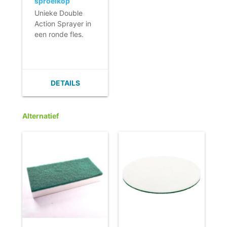
sproeikop
Double Action -
Unieke Double
500ml - zwart
Action Sprayer in
een ronde fles.
- Dubbele
sproeiactie.
- Krachtige,
instelbare straal.
DETAILS
- Praktisch en
ergonomisch.
- Ook verkrijgbaar
Alternatief
met rode of
blauwe sproeikop.