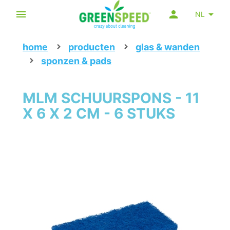
NL
home
producten
glas & wanden
sponzen & pads
MLM SCHUURSPONS - 11
X 6 X 2 CM - 6 STUKS