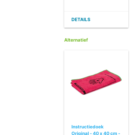
- Krachtige, instelbare
straal.
- Praktisch en
DETAILS
ergonomisch.
- Ook verkrijgbaar met
rode of blauwe
Alternatief
sproeikop.
Instructiedoek
Original - 40 x 40 cm -