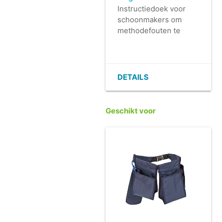
ROOD
Instructiedoek voor
schoonmakers om
methodefouten te
voorkomen.
- Minimaal 600 keer
wasbaar.
- Absorptievermogen
DETAILS
6 keer het eigen
gewicht.
- Solide
Geschikt voor
randafwerking,
waardoor de
microvezeldoek niet
krimpt.
- Makkelijk inzetbaar
dankzij de vouw
instructies op de doek.