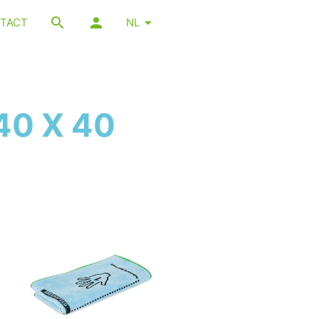
TACT
NL
40 X 40