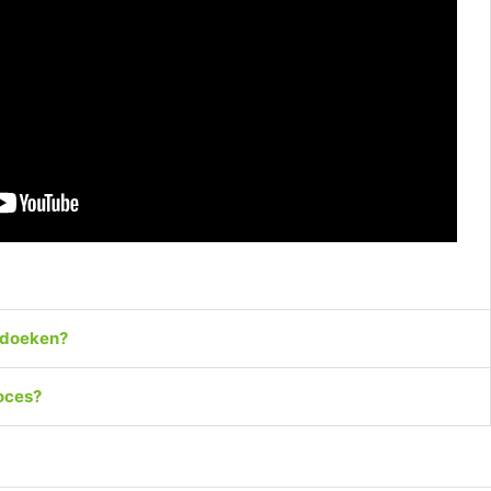
ldoeken?
roces?