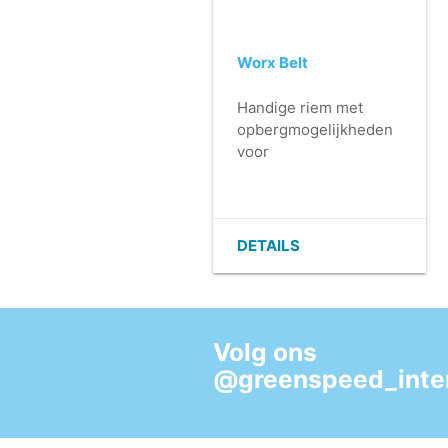
Worx Belt
Handige riem met
opbergmogelijkheden
voor
schoonmaakmaterialen
voor de mobiele
schoonmaaktaak.
- Ergonomisch in
DETAILS
gebruik.
- Ideaal voor
dagschoonmaak.
- Zeer ruime en
Volg ons
overzichtelijke
opbergmogelijkheden.
@greenspeed_inter
- Ontwikkeld voor het
Greenspeed
microvezel systeem.