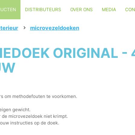
DUCTEN
DISTRIBUTEURS
OVER ONS
MEDIA
CON
nterieur
microvezeldoeken
EDOEK ORIGINAL - 
UW
rs om methodefouten te voorkomen.
eigen gewicht.
 de microvezeldoek niet krimpt.
vouw instructies op de doek.