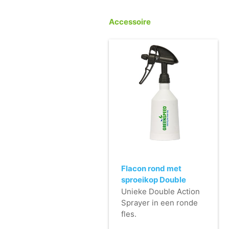
Accessoire
Flacon rond met
sproeikop Double
Action - 500ml -
Unieke Double Action
zwart
Sprayer in een ronde
fles.
- Dubbele sproeiactie.