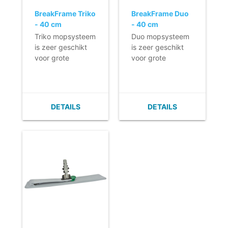
BreakFrame Triko
BreakFrame Duo
- 40 cm
- 40 cm
Triko mopsysteem
Duo mopsysteem
is zeer geschikt
is zeer geschikt
voor grote
voor grote
vloeroppervlakken.
vloeroppervlakken.
- Geproduceerd
- Geproduceerd
uit hoogwaardig
uit hoogwaardig
kunststof.
kunststof.
DETAILS
DETAILS
- Eenvoudig in
- Zeer
gebruik.
gebruiksvriendelijk:
- Met een simpele
Met een simpele
voetbeweging
voetbeweging
maakt u de plaat
maakt u de plaat
los en klapt u
los.
deze om.
- De Breakframe
- Te gebruiken bij
Duo wordt
de Twist Mop
gebruikt in
Triko, een wringer
combinatie met
en eventueel
de TwistMop Duo,