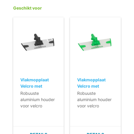
bewerkings - en
Geschikt voor
droogtijd.
- Laat geen
pluisjes of stofjes
achter.
- Streeploos bij
klamvochtig
gebruik.
- Nordic Swan
Ecolabel.
Vlakmopplaat
Vlakmopplaat
Velcro met
Velcro met
horizontale
horizontale
Robuuste
Robuuste
fixatie (Q-line) -
fixatie (Q-line) -
aluminium houder
aluminium houder
23 cm - zwart
23 cm
voor velcro
voor velcro
moppen.
moppen.
- Licht in gewicht.
- Licht in gewicht.
- Zeer plat (geen
- Zeer plat (geen
vuilophoping).
vuilophoping).