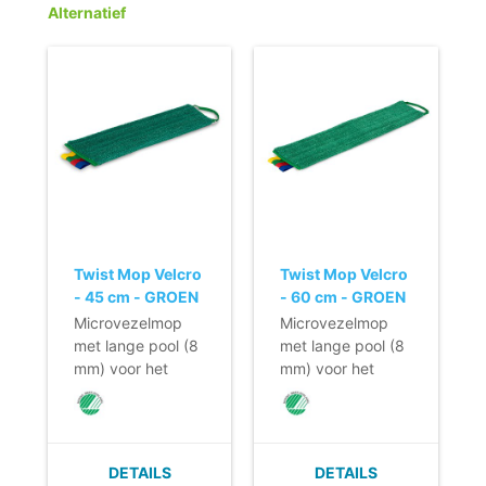
Alternatief
Twist Mop Velcro
Twist Mop Velcro
- 45 cm - GROEN
- 60 cm - GROEN
Microvezelmop
Microvezelmop
met lange pool (8
met lange pool (8
mm) voor het
mm) voor het
klamvochtig
klamvochtig
reinigen van
reinigen van
vrijwel alle harde
vrijwel alle harde
vloeren.
vloeren.
DETAILS
DETAILS
- Korte
- Korte