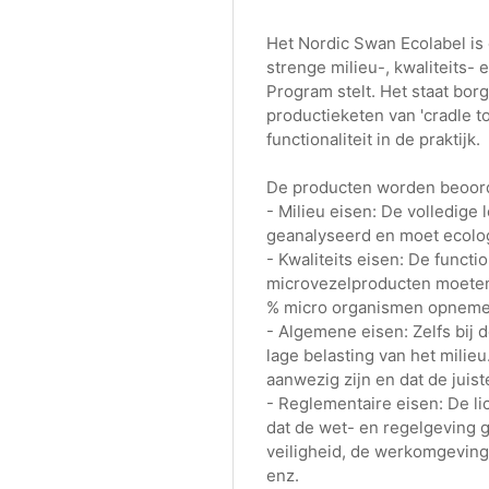
Het Nordic Swan Ecolabel is
strenge milieu-, kwaliteits-
Program stelt. Het staat bo
productieketen van 'cradle t
functionaliteit in de praktijk.
De producten worden beoord
- Milieu eisen: De volledige 
geanalyseerd en moet ecolog
- Kwaliteits eisen: De functi
microvezelproducten moeten 
% micro organismen opnemen
- Algemene eisen: Zelfs bi
lage belasting van het milieu
aanwezig zijn en dat de juis
- Reglementaire eisen: De l
dat de wet- en regelgeving 
veiligheid, de werkomgeving,
enz.