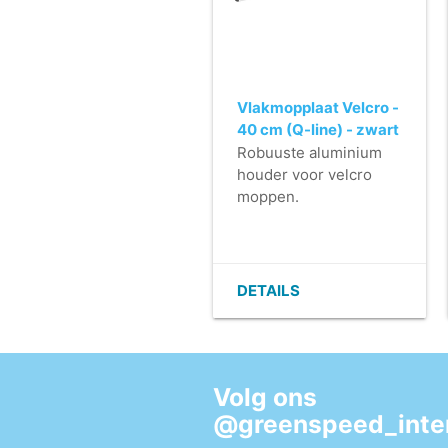
Vlakmopplaat Velcro -
40 cm (Q-line) - zwart
Robuuste aluminium
houder voor velcro
moppen.
- Licht in gewicht.
- Zeer plat (geen
vuilophoping).
- Makkelijk te reinigen.
DETAILS
- Velcrostrips zijn
eenvoudig te
vervangen.
- Met een horizontale
Volg ons
fixatie.
@greenspeed_inter