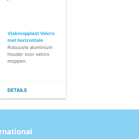
Vlakmopplaat Velcro
met horizontale
fixatie (Q-line) - 40
Robuuste aluminium
cm
houder voor velcro
moppen.
- Licht in gewicht.
- Zeer plat (geen
vuilophoping).
- Makkelijk te reinigen.
DETAILS
- Velcrostrips zijn
eenvoudig te
vervangen.
- Met een horizontale
fixatie.
national