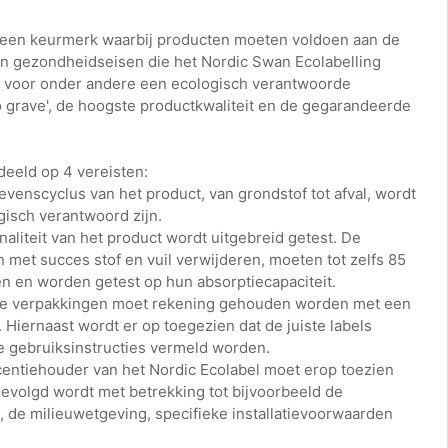
 een keurmerk waarbij producten moeten voldoen aan de
 en gezondheidseisen die het Nordic Swan Ecolabelling
rg voor onder andere een ecologisch verantwoorde
o grave', de hoogste productkwaliteit en de gegarandeerde
eeld op 4 vereisten:
levenscyclus van het product, van grondstof tot afval, wordt
isch verantwoord zijn.
onaliteit van het product wordt uitgebreid getest. De
met succes stof en vuil verwijderen, moeten tot zelfs 85
 en worden getest op hun absorptiecapaciteit.
j de verpakkingen moet rekening gehouden worden met een
. Hiernaast wordt er op toegezien dat de juiste labels
te gebruiksinstructies vermeld worden.
icentiehouder van het Nordic Ecolabel moet erop toezien
gevolgd wordt met betrekking tot bijvoorbeeld de
 de milieuwetgeving, specifieke installatievoorwaarden