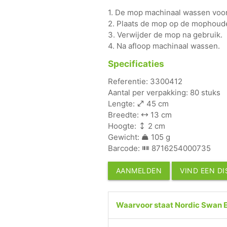
1. De mop machinaal wassen voor
2. Plaats de mop op de mophoude
3. Verwijder de mop na gebruik.
4. Na afloop machinaal wassen.
Specificaties
Referentie: 3300412
Aantal per verpakking: 80 stuks
Lengte:
45 cm
Breedte:
13 cm
Hoogte:
2 cm
Gewicht:
105 g
Barcode:
8716254000735
AANMELDEN
VIND EEN D
Waarvoor staat Nordic Swan 