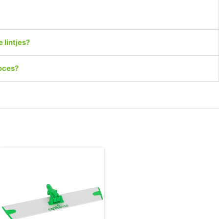
 lintjes?
roces?