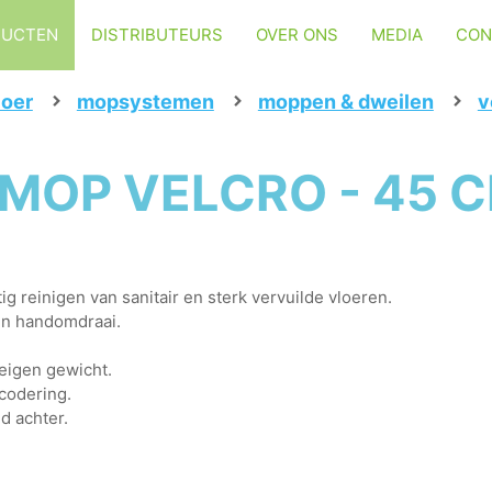
DUCTEN
DISTRIBUTEURS
OVER ONS
MEDIA
CON
loer
mopsystemen
moppen & dweilen
v
MOP VELCRO - 45 
 reinigen van sanitair en sterk vervuilde vloeren.
een handomdraai.
eigen gewicht.
rcodering.
d achter.