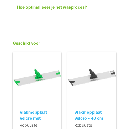
Hoe optimaliseer je het wasproces?
Geschikt voor
Vlakmopplaat
Vlakmopplaat
Velcro met
Velcro - 40 cm
horizontale
(Q-line) - zwart
Robuuste
Robuuste