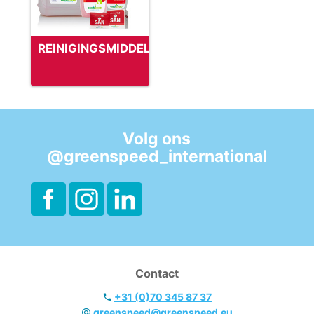
REINIGINGSMIDDELEN
Volg ons
@greenspeed_international
Contact
+31 (0)70 345 87 37
greenspeed@greenspeed.eu