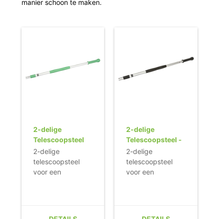
manier schoon te maken.
2-delige
2-delige
Telescoopsteel
Telescoopsteel -
(100-180 cm)
ZWART
2-delige
2-delige
(Q-line)
telescoopsteel
telescoopsteel
voor een
voor een
efficiënte en
efficiënte en
ergonomisch
ergonomisch
verantwoorde,
verantwoorde,
dagelijkse
dagelijkse
DETAILS
DETAILS